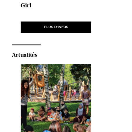
e
Girl
La Batai
J’écris 
PLUS D'INFOS
Actualités