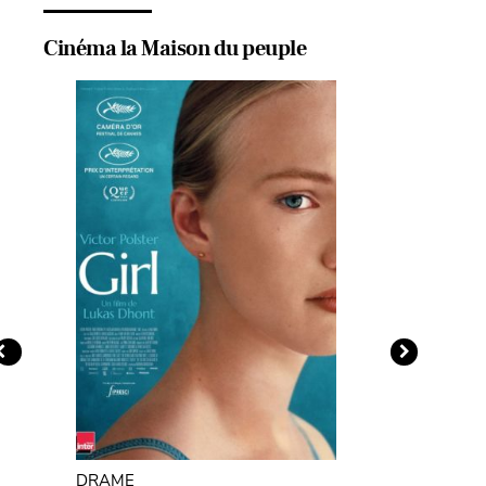
Cinéma la Maison du peuple
DRAME
DRAME / H