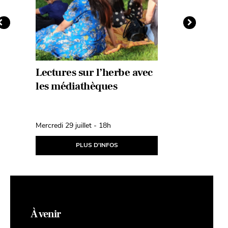
Lectures sur l’herbe avec
Animati
les médiathèques
médiath
septemb
Mercredi 29 juillet - 18h
Mercredi 2 
PLUS D'INFOS
À venir