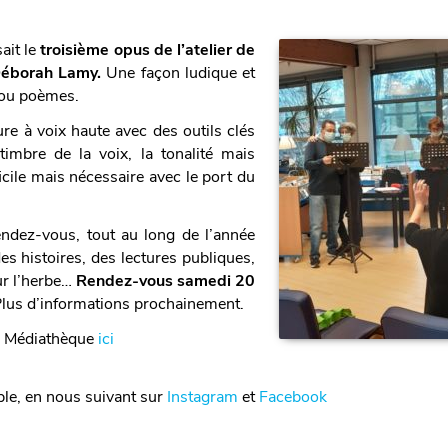
ait le
troisième opus de l’atelier de
éborah Lamy.
Une façon ludique et
s ou poèmes.
ure à voix haute avec des outils clés
imbre de la voix, la tonalité mais
icile mais nécessaire avec le port du
ndez-vous, tout au long de l’année
s histoires, des lectures publiques,
ur l’herbe…
Rendez-vous samedi 20
Plus d’informations prochainement.
a Médiathèque
ici
ple, en nous suivant sur
Instagram
et
Facebook