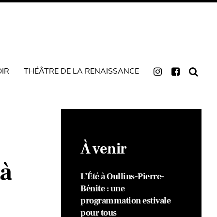
OIR
THÉÂTRE DE LA RENAISSANCE
À venir
 à
L’Été à Oullins-Pierre-
Bénite : une
programmation estivale
pour tous