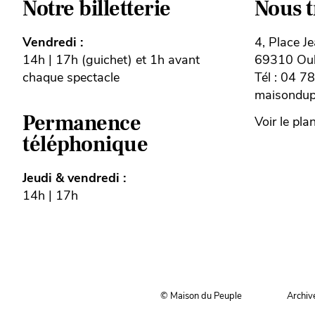
Notre billetterie
Nous 
Vendredi :
4, Place J
14h | 17h (guichet) et 1h avant
69310 Oull
chaque spectacle
Tél : 04 7
maisondupe
Permanence
Voir le pla
téléphonique
Jeudi & vendredi :
14h | 17h
© Maison du Peuple
Archiv