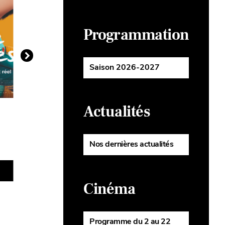
Programmation
Saison 2026-2027
Actualités
DRAME
ANIMATI
Soudain
Des m
monst
Nos dernières actualités
PLUS D'INFOS
Cinéma
Programme du 2 au 22