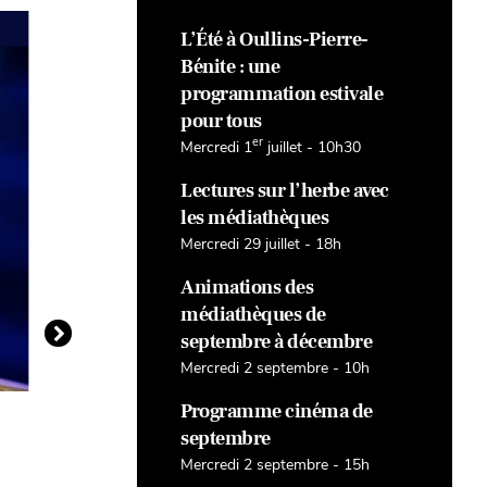
L’Été à Oullins-Pierre-
Bénite : une
programmation estivale
pour tous
er
Mercredi 1
juillet - 10h30
Lectures sur l’herbe avec
les médiathèques
Mercredi 29 juillet - 18h
Animations des
médiathèques de
septembre à décembre
Mercredi 2 septembre - 10h
Programme cinéma de
HUMOUR
HUMOU
La Bajon – Zen
Le dîn
septembre
Mercredi 2 septembre - 15h