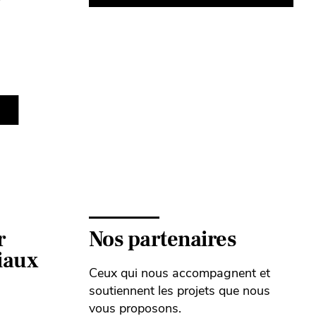
saison 2026-2027
« Flow
Vendredi 11 septembre - 19h
Jeudi 23 
PLUS D'INFOS
r
Nos partenaires
ciaux
Ceux qui nous accompagnent et
soutiennent les projets que nous
vous proposons.