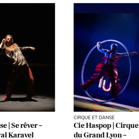
CIRQUE ET DANSE
e | Se rêver –
Cie Haspop | Cirque
val Karavel
du Grand Lyon –