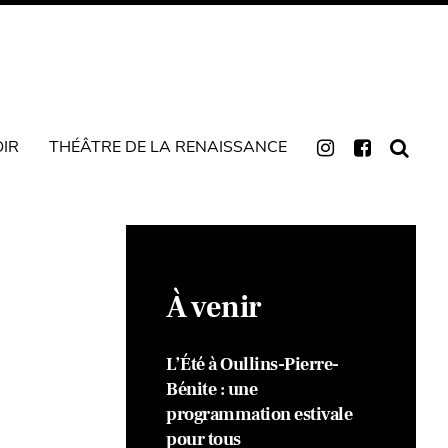
OIR
THÉÂTRE DE LA RENAISSANCE
À venir
L’Été à Oullins-Pierre-
Bénite : une
programmation estivale
pour tous