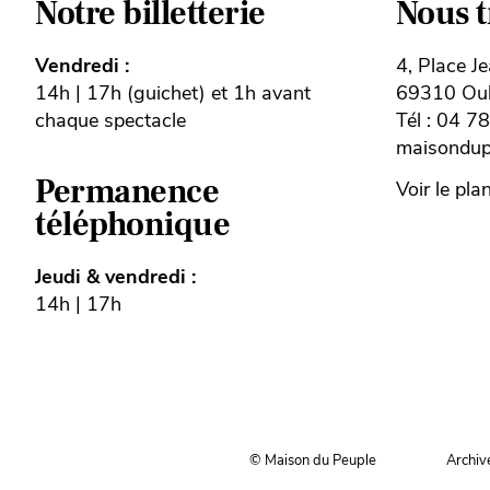
Notre billetterie
Nous 
Vendredi :
4, Place J
14h | 17h (guichet) et 1h avant
69310 Oull
chaque spectacle
Tél : 04 7
maisondupe
Permanence
Voir le pla
téléphonique
Jeudi & vendredi :
14h | 17h
© Maison du Peuple
Archiv