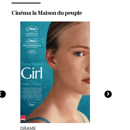
Cinéma la Maison du peuple
DRAME
DRAME / H