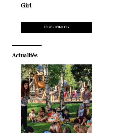
e
Girl
La Batai
J’écris 
PLUS D'INFOS
Actualités