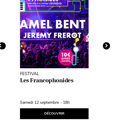
FESTIVAL
DANSE
Les Francophonides
Reverse 
Festival
Samedi 12 septembre - 18h
Samedi 3 oc
DÉCOUVRIR