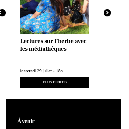
Lectures sur l’herbe avec
Animati
les médiathèques
médiath
septemb
Mercredi 29 juillet - 18h
Mercredi 2 
PLUS D'INFOS
À venir