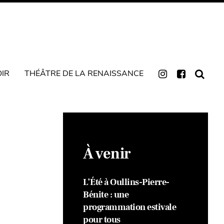
OIR
THÉÂTRE DE LA RENAISSANCE
À venir
L’Été à Oullins-Pierre-
Bénite : une
programmation estivale
pour tous