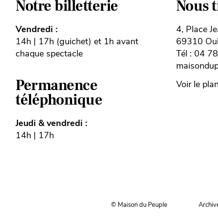
Notre billetterie
Nous 
Vendredi :
4, Place J
14h | 17h (guichet) et 1h avant
69310 Oull
chaque spectacle
Tél : 04 7
maisondupe
Permanence
Voir le pla
téléphonique
Jeudi & vendredi :
14h | 17h
© Maison du Peuple
Archiv