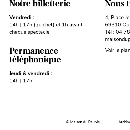
Notre billetterie
Nous 
Vendredi :
4, Place J
14h | 17h (guichet) et 1h avant
69310 Oull
chaque spectacle
Tél : 04 7
maisondupe
Permanence
Voir le pla
téléphonique
Jeudi & vendredi :
14h | 17h
© Maison du Peuple
Archiv