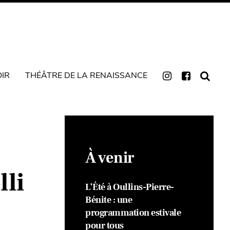
OIR
THÉÂTRE DE LA RENAISSANCE
À venir
lli
L’Été à Oullins-Pierre-
Bénite : une
programmation estivale
pour tous