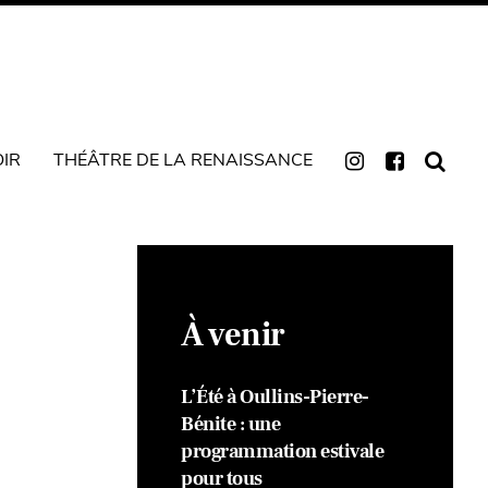
OIR
THÉÂTRE DE LA RENAISSANCE
À venir
L’Été à Oullins-Pierre-
Bénite : une
programmation estivale
pour tous