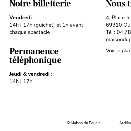
Notre billetterie
Nous 
Vendredi :
4, Place J
14h | 17h (guichet) et 1h avant
69310 Oull
chaque spectacle
Tél : 04 7
maisondupe
Permanence
Voir le pla
téléphonique
Jeudi & vendredi :
14h | 17h
© Maison du Peuple
Archiv