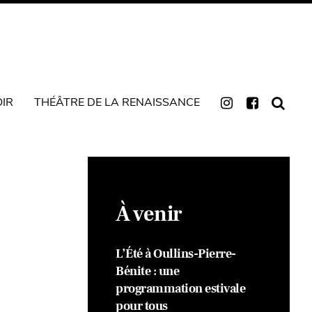
OIR
THÉÂTRE DE LA RENAISSANCE
À venir
L’Été à Oullins-Pierre-
Bénite : une
programmation estivale
pour tous