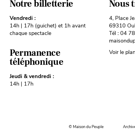
Notre billetterie
Nous 
Vendredi :
4, Place J
14h | 17h (guichet) et 1h avant
69310 Oull
chaque spectacle
Tél : 04 7
maisondupe
Permanence
Voir le pla
téléphonique
Jeudi & vendredi :
14h | 17h
© Maison du Peuple
Archiv