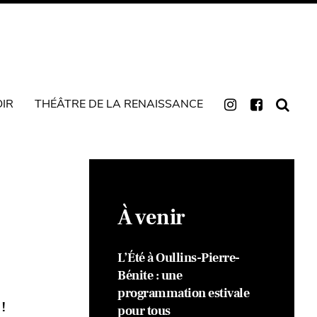
OIR
THÉÂTRE DE LA RENAISSANCE
À venir
L’Été à Oullins-Pierre-
Bénite : une
programmation estivale
!
pour tous