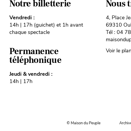
Notre billetterie
Nous 
Vendredi :
4, Place J
14h | 17h (guichet) et 1h avant
69310 Oull
chaque spectacle
Tél : 04 7
maisondupe
Permanence
Voir le pla
téléphonique
Jeudi & vendredi :
14h | 17h
© Maison du Peuple
Archiv