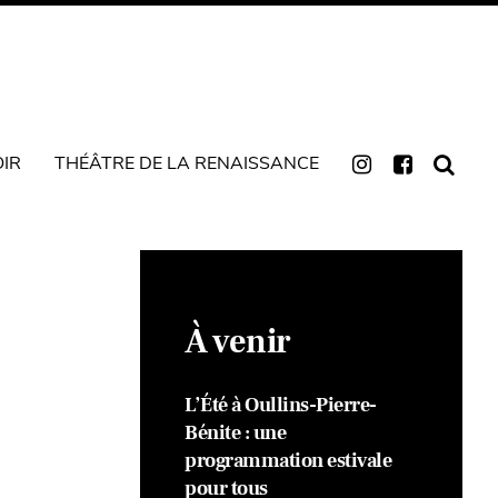
OIR
THÉÂTRE DE LA RENAISSANCE
À venir
L’Été à Oullins-Pierre-
Bénite : une
programmation estivale
pour tous