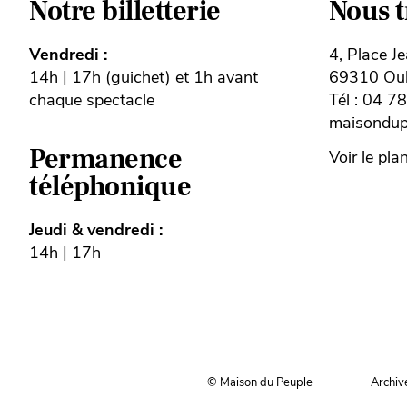
Notre billetterie
Nous 
Vendredi :
4, Place J
14h | 17h (guichet) et 1h avant
69310 Oull
chaque spectacle
Tél : 04 7
maisondupe
Permanence
Voir le pla
téléphonique
Jeudi & vendredi :
14h | 17h
© Maison du Peuple
Archiv