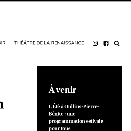
OIR
THÉÂTRE DE LA RENAISSANCE
À venir
n
L’Été à Oullins-Pierre-
Bénite : une
programmation estivale
pour tous