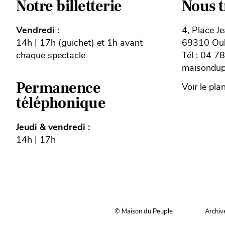
Notre billetterie
Nous 
Vendredi :
4, Place J
14h | 17h (guichet) et 1h avant
69310 Oull
chaque spectacle
Tél : 04 7
maisondupe
Permanence
Voir le pla
téléphonique
Jeudi & vendredi :
14h | 17h
© Maison du Peuple
Archiv