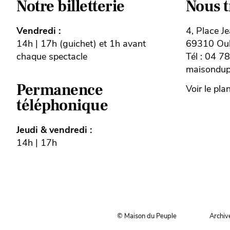
Notre billetterie
Nous 
Vendredi :
4, Place J
14h | 17h (guichet) et 1h avant
69310 Oull
chaque spectacle
Tél : 04 7
maisondupe
Permanence
Voir le pla
téléphonique
Jeudi & vendredi :
14h | 17h
© Maison du Peuple
Archiv