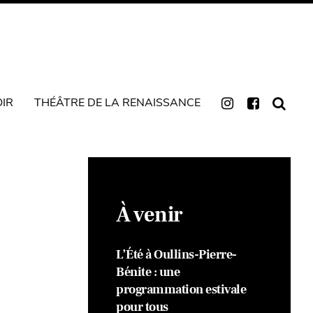
OIR
THÉÂTRE DE LA RENAISSANCE
À venir
L’Été à Oullins-Pierre-
Bénite : une
programmation estivale
pour tous