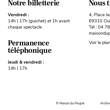
Notre billetterie
Nous 
Vendredi :
4, Place J
14h | 17h (guichet) et 1h avant
69310 Oull
chaque spectacle
Tél : 04 7
maisondupe
Permanence
Voir le pla
téléphonique
Jeudi & vendredi :
14h | 17h
© Maison du Peuple
Archiv