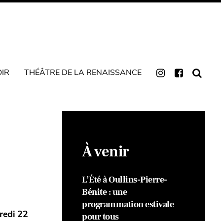
OIR
THÉÂTRE DE LA RENAISSANCE
À venir
L’Été à Oullins-Pierre-
Bénite : une
programmation estivale
credi 22
pour tous