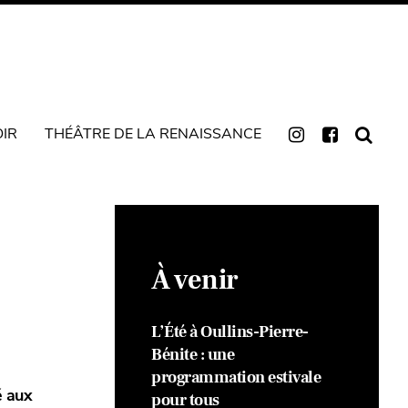
OIR
THÉÂTRE DE LA RENAISSANCE
À venir
L’Été à Oullins-Pierre-
Bénite : une
programmation estivale
é aux
pour tous