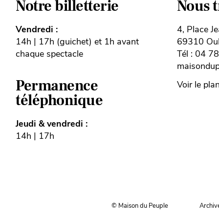
Notre billetterie
Nous 
Vendredi :
4, Place J
14h | 17h (guichet) et 1h avant
69310 Oull
chaque spectacle
Tél : 04 7
maisondupe
Permanence
Voir le pla
téléphonique
Jeudi & vendredi :
14h | 17h
© Maison du Peuple
Archiv