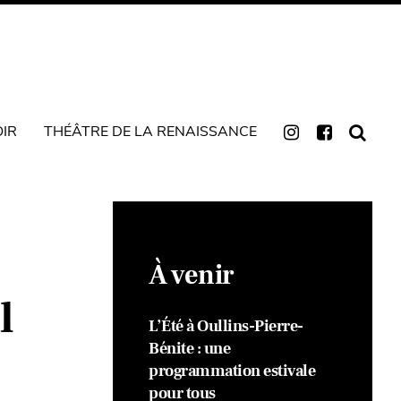
OIR
THÉÂTRE DE LA RENAISSANCE
À venir
l
L’Été à Oullins-Pierre-
Bénite : une
programmation estivale
pour tous