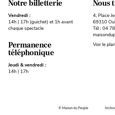
Notre billetterie
Nous 
Vendredi :
4, Place J
14h | 17h (guichet) et 1h avant
69310 Oull
chaque spectacle
Tél : 04 7
maisondupe
Permanence
Voir le pla
téléphonique
Jeudi & vendredi :
14h | 17h
© Maison du Peuple
Archiv