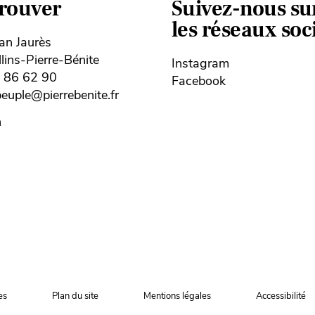
trouver
Suivez-nous su
les réseaux so
ean Jaurès
ins-Pierre-Bénite
Instagram
8 86 62 90
Facebook
uple@pierrebenite.fr
n
es
Plan du site
Mentions légales
Accessibilité