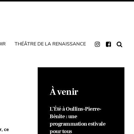
OIR
THÉÂTRE DE LA RENAISSANCE
À venir
L’Été à Oullins-Pierre-
Bénite : une
programmation estivale
, ce
pour tous