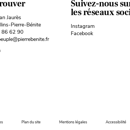
trouver
Suivez-nous su
les réseaux so
ean Jaurès
ins-Pierre-Bénite
Instagram
8 86 62 90
Facebook
uple@pierrebenite.fr
n
es
Plan du site
Mentions légales
Accessibilité