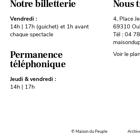
Notre billetterie
Nous 
Vendredi :
4, Place J
14h | 17h (guichet) et 1h avant
69310 Oull
chaque spectacle
Tél : 04 7
maisondupe
Permanence
Voir le pla
téléphonique
Jeudi & vendredi :
14h | 17h
© Maison du Peuple
Archiv