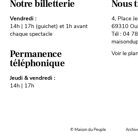
Notre billetterie
Nous 
Vendredi :
4, Place J
14h | 17h (guichet) et 1h avant
69310 Oull
chaque spectacle
Tél : 04 7
maisondupe
Permanence
Voir le pla
téléphonique
Jeudi & vendredi :
14h | 17h
© Maison du Peuple
Archiv