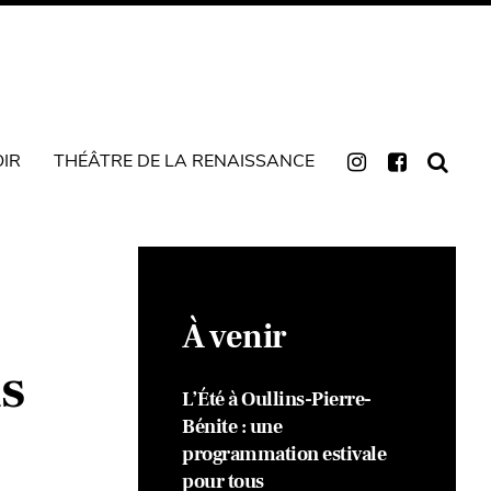
OIR
THÉÂTRE DE LA RENAISSANCE
À venir
s
L’Été à Oullins-Pierre-
Bénite : une
programmation estivale
pour tous