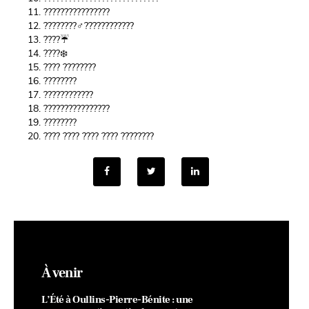
11.
????
????
????
????
12.
????????‍♂️
????
????
????
13.
????
☔
14.
????
❄️
15.
????
????
????
16.
????
????
17.
????
????
????
18.
????
????‍????
????
19.
????
????
20.
????
????
????
????
????????
À venir
L’Été à Oullins-Pierre-Bénite : une