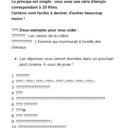
Le principe est simple : vous avez une série d’émojis
correspondant à 20 films.
Certains sont faciles à deviner, d’autres beaucoup
moins !
????
Deux exemples pour vous aider :
????
????
: Les raisins de la colère
????
????
????
: L’homme qui murmurait à l’oreille des
chevaux
Les réponses vous seront données dans un prochain
post cinéma. A
vous de jouer !
1.
????
????
2.
????‍♀️
????‍♀️
????‍♀️
????‍♀️
????‍♀️
????‍♀️
????‍♀️
????‍♀️
3.
????‍????‍????‍????
????
4.
????
5.
????????
????????
????????
????????
????????
????????
????
6.
????
????????
7.
????
❄️
8.
????
????
????
9.
????
????
????
????
????‍♀️
10.
????
????????
????
????
????
????