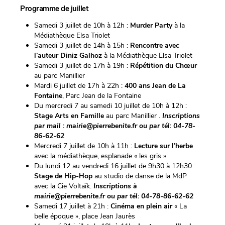
Programme de juillet
Samedi 3 juillet de 10h à 12h :
Murder Party
à la
Médiathèque Elsa Triolet
Samedi 3 juillet de 14h à 15h :
Rencontre avec
l’auteur Diniz Galhoz
à la Médiathèque Elsa Triolet
Samedi 3 juillet de 17h à 19h :
Répétition du Chœur
au parc Manillier
Mardi 6 juillet de 17h à 22h :
400 ans Jean de La
Fontaine
, Parc Jean de la Fontaine
Du mercredi 7 au samedi 10 juillet de 10h à 12h :
Stage Arts en Famille
au parc Manillier .
Inscriptions
par mail : mairie@pierrebenite.fr ou par tél: 04-78-
86-62-62
Mercredi 7 juillet de 10h à 11h :
Lecture sur l’herbe
avec la médiathèque, esplanade « les gris »
Du lundi 12 au vendredi 16 juillet de 9h30 à 12h30 :
Stage de Hip-Hop
au studio de danse de la MdP
avec la Cie Voltaïk.
Inscriptions à
mairie@pierrebenite.fr ou par tél: 04-78-86-62-62
Samedi 17 juillet à 21h :
Cinéma en plein air
« La
belle époque », place Jean Jaurès