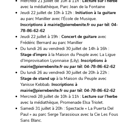
Mercredi 21 juillet de 10h à 11h :
Lecture sur l’herbe
avec la médiathèque, Parc Jean de la Fontaine
Jeudi 22 juillet de 10h à 12h :
Initiation à la guitare
au parc Manillier avec l’École de Musique.
Inscriptions à mairie@pierrebenite.fr ou par tél: 04-
78-86-62-62
Jeudi 22 juillet à 19h :
Concert de guitare
avec
Frédéric Bernard au parc Manillier
Du lundi 26 au vendredi 30 juillet de 14h à 16h :
Stage d’impro
à la Maison du Peuple avec La Ligue
d’Improvisation Lyonnaise (Lily).
Inscriptions à
mairie@pierrebenite.fr ou par tél: 04-78-86-62-62
Du lundi 26 au vendredi 30 juillet de 20h à 22h :
Stage de stand up
à la Maison du Peuple avec
Yanisse Kebbab.
Inscriptions à
mairie@pierrebenite.fr ou par tél: 04-78-86-62-62
Mercredi 28 juillet de 10h à 11h :
Lecture sur l’herbe
avec la médiathèque, Promenade Elsa Triolet.
Samedi 31 juillet à 20h : Spectacle « La Puerta Del
Paul » au parc Serge Tarassioux avec la Cie Les Fous
Sans Blanc.