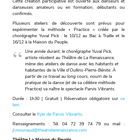
Cette création participative est ouverte aux danseurs et
danseuses amateurs ou en formation, débutants ou
confirmés.
Plusieurs ateliers de découverte sont prévus pour
expérimenter la méthode « Practice » créée par le
chorégraphe Yuval Pick : le 10/12 au Bac à Traille et le
16/12 à la Maison du Peuple.
Une année durant, le chorégraphe Yuval Pick,
artiste résident au Théâtre de La Renaissance,
mène des ateliers de danse avec les habitants et
habitantes de la Ville d’Oullins-Pierre-Bénite. À
partir de ce travail au long cours, nourri de la
pratique de la danse (et de sa célèbre méthode
Practice) va naître le spectacle Parvis Vibrants.
Durée : 1h30 | Gratuit | Réservation obligatoire sur
ce
lien
.
Consulter le
flyer de Parvis Vibrants
.
Renseignements : Tél. 04 72 39 74 79 ou mail :
jl.mounaud@theatrelarenaissance.com
Théâtre La Maison du Peuple