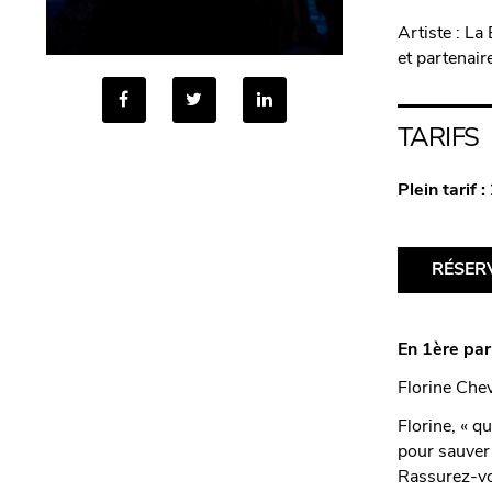
Artiste : La
et partenai
TARIFS
Plein tarif :
RÉSER
En 1ère par
Florine Chev
Florine, « q
pour sauver l
Rassurez-vou