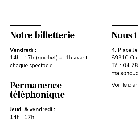
Notre billetterie
Nous 
Vendredi :
4, Place J
14h | 17h (guichet) et 1h avant
69310 Oull
chaque spectacle
Tél : 04 7
maisondupe
Permanence
Voir le pla
téléphonique
Jeudi & vendredi :
14h | 17h