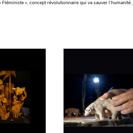
 Fléministe », concept révolutionnaire qui va sauver l’humanité