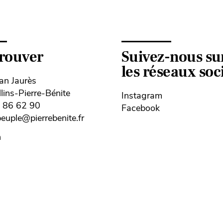
trouver
Suivez-nous su
les réseaux so
ean Jaurès
ins-Pierre-Bénite
Instagram
8 86 62 90
Facebook
uple@pierrebenite.fr
n