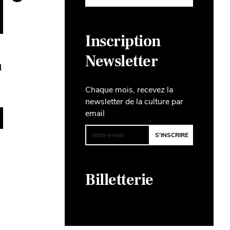
Inscription
HUMOUR MUSICAL
THÉÂTRE
OUM PA PA ! Opus 2
Chers p
Newsletter
u
Maudit
Chaque mois, recevez la
Vendredi 26 mars - 20h
Dimanche 1
newsletter de la culture par
email
DÉCOUVRIR
Billetterie