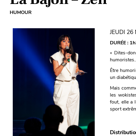
HUMOUR
JEUDI 26
DURÉE :
1h
« Dites-don
humoristes…!
Être humori
un diabétiqu
Mais commen
les wokistes
fout, elle a
sport extrême
Distributi