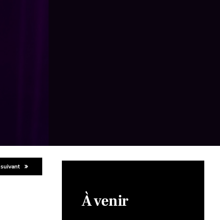
 suivant
À venir