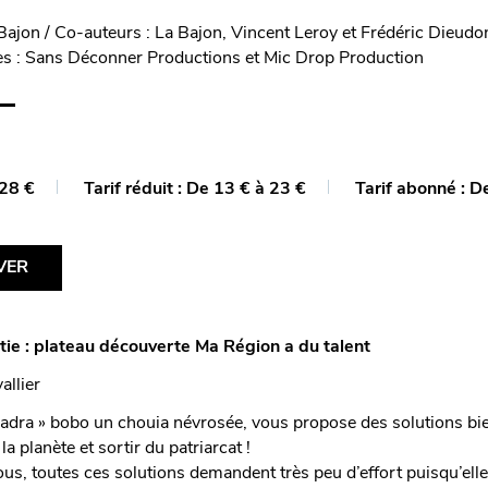
 Bajon / Co-auteurs : La Bajon, Vincent Leroy et Frédéric Dieud
res : Sans Déconner Productions et Mic Drop Production
28 €
Tarif réduit :
De 13 € à 23 €
Tarif abonné :
De
VER
tie : plateau découverte Ma Région a du talent
allier
uadra » bobo un chouia névrosée, vous propose des solutions bie
a planète et sortir du patriarcat !
s, toutes ces solutions demandent très peu d’effort puisqu’elle