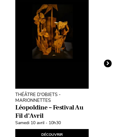
THÉÂTRE D'OBJETS -
THÉÂTRE D'O
MARIONNETTES
MARIONNETT
Léopoldine – Festival Au
Nanoulak –
Fil d’Avril
d’Avril
Samedi 10 avril - 10h30
Vendredi 2 avril
DÉCOUVRIR
D