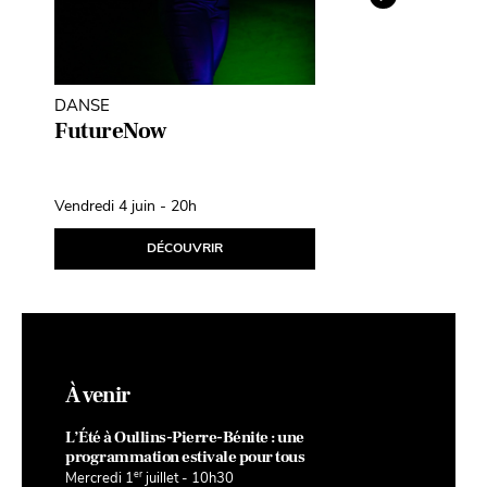
DANSE
THÉÂTRE D'O
MARIONNETT
FutureNow
Léopoldine
Fil d’Avril
Vendredi 4 juin - 20h
Samedi 10 avril
DÉCOUVRIR
D
À venir
L’Été à Oullins-Pierre-Bénite : une
programmation estivale pour tous
er
Mercredi 1
juillet - 10h30