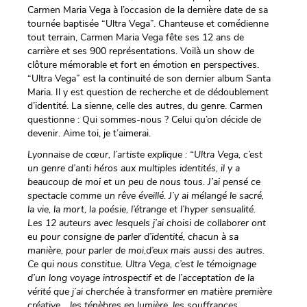
Carmen Maria Vega à l’occasion de la dernière date de sa
tournée baptisée “Ultra Vega”. Chanteuse et comédienne
tout terrain, Carmen Maria Vega fête ses 12 ans de
carrière et ses 900 représentations. Voilà un show de
clôture mémorable et fort en émotion en perspectives.
“Ultra Vega” est la continuité de son dernier album Santa
Maria. Il y est question de recherche et de dédoublement
d’identité. La sienne, celle des autres, du genre. Carmen
questionne : Qui sommes-nous ? Celui qu’on décide de
devenir. Aime toi, je t’aimerai.
Lyonnaise de cœur, l’artiste explique : “Ultra Vega, c’est
un genre d’anti héros aux multiples identités, il y a
beaucoup de moi et un peu de nous tous. J’ai pensé ce
spectacle comme un rêve éveillé. J’y ai mélangé le sacré,
la vie, la mort, la poésie, l’étrange et l’hyper sensualité.
Les 12 auteurs avec lesquels j’ai choisi de collaborer ont
eu pour consigne de parler d’identité, chacun à sa
manière, pour parler de moi,d’eux mais aussi des autres.
Ce qui nous constitue. Ultra Vega, c’est le témoignage
d’un long voyage introspectif et de l’acceptation de la
vérité que j’ai cherchée à transformer en matière première
créative… les ténèbres en lumière, les souffrances