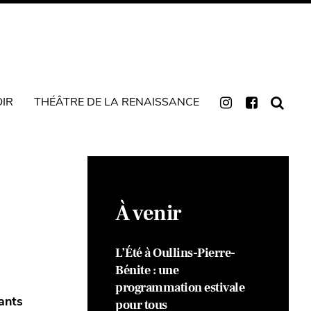
OIR
THÉÂTRE DE LA RENAISSANCE
À venir
L’Été à Oullins-Pierre-
Bénite : une
programmation estivale
tants
pour tous