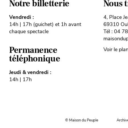
Notre billetterie
Nous 
Vendredi :
4, Place J
14h | 17h (guichet) et 1h avant
69310 Oull
chaque spectacle
Tél : 04 7
maisondupe
Permanence
Voir le pla
téléphonique
Jeudi & vendredi :
14h | 17h
© Maison du Peuple
Archiv