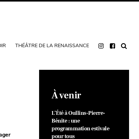
OIR
THÉÂTRE DE LA RENAISSANCE
À venir
L’Été à Oullins-Pierre-
Bénite : une
programmation estivale
yager
pour tous