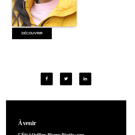
DÉCOUVRIR
À venir
L’Été à Oullins-Pierre-Bénite : une