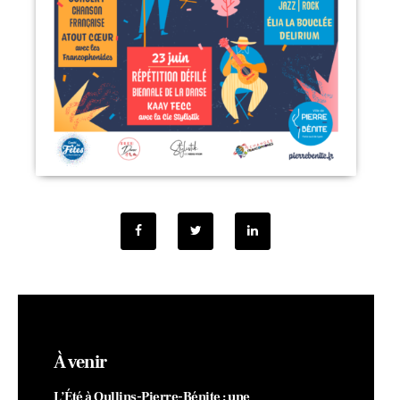
À venir
L’Été à Oullins-Pierre-Bénite : une