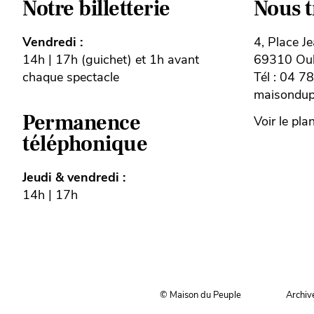
Notre billetterie
Nous 
Vendredi :
4, Place J
14h | 17h (guichet) et 1h avant
69310 Oull
chaque spectacle
Tél : 04 7
maisondupe
Permanence
Voir le pla
téléphonique
Jeudi & vendredi :
14h | 17h
© Maison du Peuple
Archiv