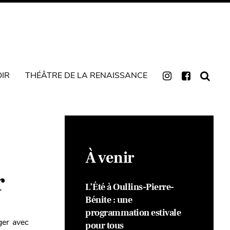
OIR
THÉÂTRE DE LA RENAISSANCE
À venir
r
L’Été à Oullins-Pierre-
Bénite : une
programmation estivale
ger avec
pour tous