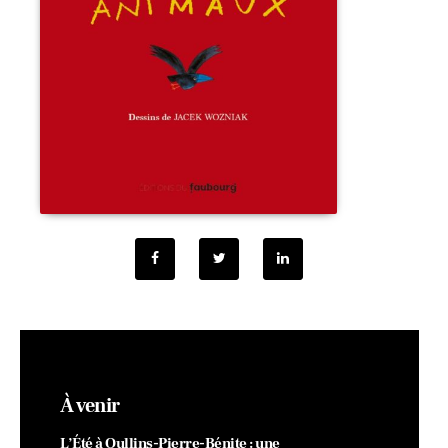
À venir
L’Été à Oullins-Pierre-Bénite : une