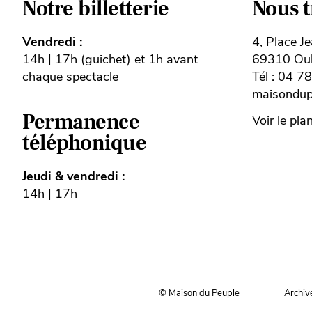
Notre billetterie
Nous 
Vendredi :
4, Place J
14h | 17h (guichet) et 1h avant
69310 Oull
chaque spectacle
Tél : 04 7
maisondupe
Permanence
Voir le pla
téléphonique
Jeudi & vendredi :
14h | 17h
© Maison du Peuple
Archiv