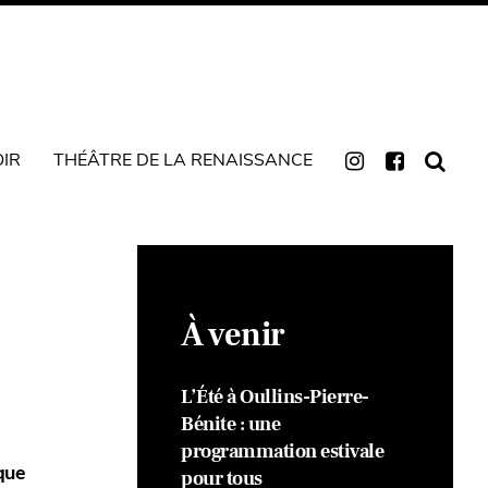
OIR
THÉÂTRE DE LA RENAISSANCE
À venir
L’Été à Oullins-Pierre-
Bénite : une
programmation estivale
que
pour tous