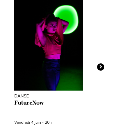
DANSE
THÉÂTRE D'O
MARIONNETT
FutureNow
Léopoldine
Fil d’Avril
Vendredi 4 juin - 20h
Samedi 10 avril