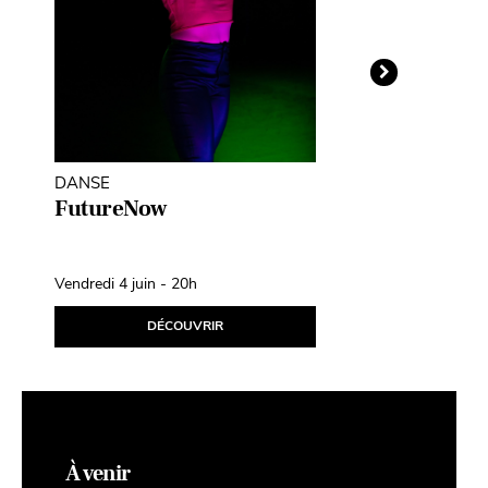
DANSE
THÉÂTRE D'O
MARIONNETT
FutureNow
Léopoldine
Fil d’Avril
Vendredi 4 juin - 20h
Samedi 10 avril
DÉCOUVRIR
D
À venir