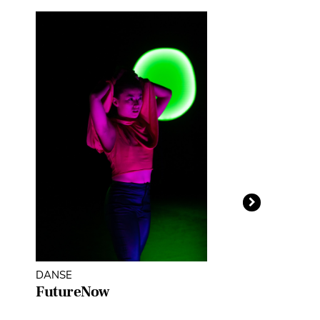
DANSE
THÉÂTRE D'O
MARIONNETT
FutureNow
Léopoldine