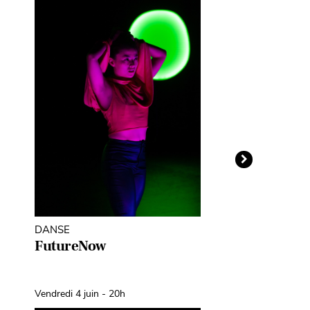
DANSE
THÉÂTRE D'O
MARIONNETT
FutureNow
Léopoldine
Fil d’Avril
Vendredi 4 juin - 20h
Samedi 10 avril