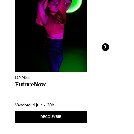
DANSE
THÉÂTRE D'O
MARIONNETT
FutureNow
Léopoldine
Fil d’Avril
Vendredi 4 juin - 20h
Samedi 10 avril
DÉCOUVRIR
D