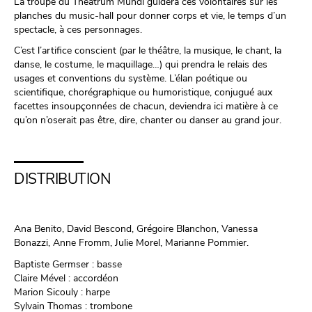
La troupe du Theatrum Mundi guidera ces volontaires sur les
planches du music-hall pour donner corps et vie, le temps d’un
spectacle, à ces personnages.
C’est l’artifice conscient (par le théâtre, la musique, le chant, la
danse, le costume, le maquillage…) qui prendra le relais des
usages et conventions du système. L’élan poétique ou
scientifique, chorégraphique ou humoristique, conjugué aux
facettes insoupçonnées de chacun, deviendra ici matière à ce
qu’on n’oserait pas être, dire, chanter ou danser au grand jour.
DISTRIBUTION
Ana Benito, David Bescond, Grégoire Blanchon, Vanessa
Bonazzi, Anne Fromm, Julie Morel, Marianne Pommier.
Baptiste Germser : basse
Claire Mével : accordéon
Marion Sicouly : harpe
Sylvain Thomas : trombone