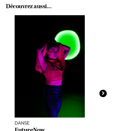
Découvrez aussi...
DANSE
THÉÂTRE D'O
MARIONNETT
FutureNow