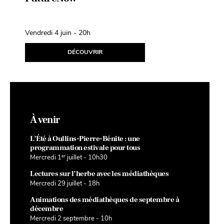
Léopoldine
Fil d’Avril
Vendredi 4 juin - 20h
Samedi 10 avril
DÉCOUVRIR
D
À venir
L’Été à Oullins-Pierre-Bénite : une
programmation estivale pour tous
er
Mercredi 1
juillet - 10h30
Lectures sur l’herbe avec les médiathèques
Mercredi 29 juillet - 18h
Animations des médiathèques de septembre à
décembre
Mercredi 2 septembre - 10h