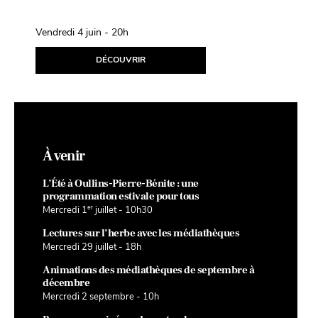
Fil d’Avril
Vendredi 4 juin - 20h
Samedi 10 avril
DÉCOUVRIR
D
À venir
L’Été à Oullins-Pierre-Bénite : une
programmation estivale pour tous
er
Mercredi 1
juillet - 10h30
Lectures sur l’herbe avec les médiathèques
Mercredi 29 juillet - 18h
Animations des médiathèques de septembre à
décembre
Mercredi 2 septembre - 10h