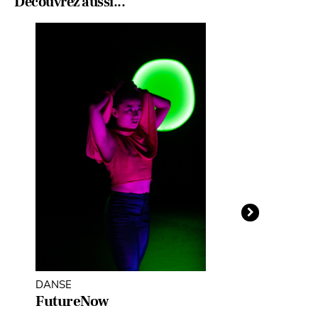
Découvrez aussi...
DANSE
THÉÂTRE D'O
MARIONNETT
FutureNow
Léopoldine