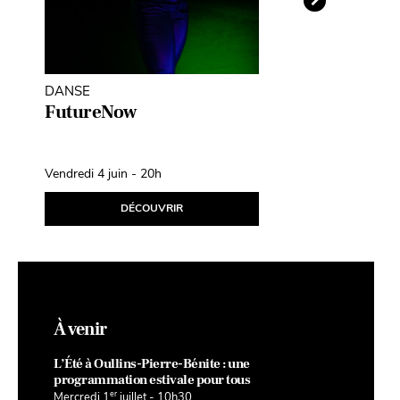
DANSE
THÉÂTRE D'O
MARIONNETT
FutureNow
Léopoldine
Fil d’Avril
Vendredi 4 juin - 20h
Samedi 10 avril
DÉCOUVRIR
D
À venir
L’Été à Oullins-Pierre-Bénite : une
programmation estivale pour tous
er
Mercredi 1
juillet - 10h30