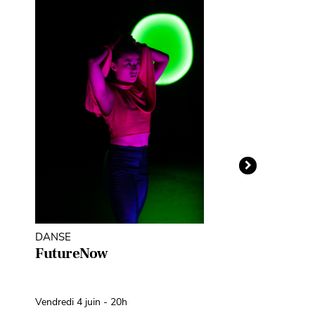
DANSE
THÉÂTRE D'O
MARIONNETT
FutureNow
Léopoldine
Fil d’Avril
Vendredi 4 juin - 20h
Samedi 10 avril