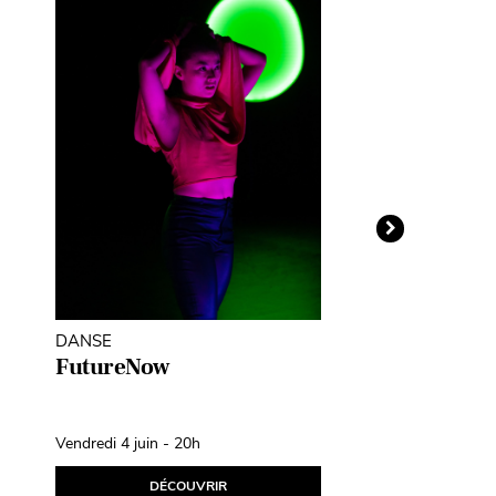
DANSE
THÉÂTRE D'O
MARIONNETT
FutureNow
Léopoldine
Fil d’Avril
Vendredi 4 juin - 20h
Samedi 10 avril
DÉCOUVRIR
D