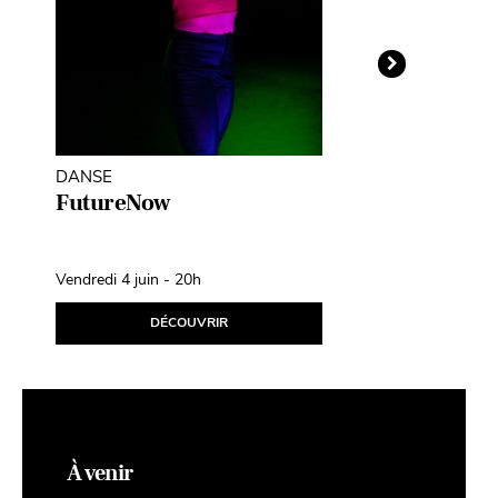
DANSE
THÉÂTRE D'O
MARIONNETT
FutureNow
Léopoldine
Fil d’Avril
Vendredi 4 juin - 20h
Samedi 10 avril
DÉCOUVRIR
D
À venir